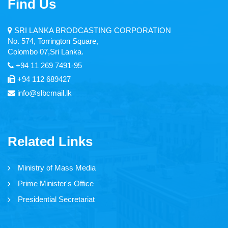
Find Us
Articles
SRI LANKA BRODCASTING CORPORATION
Video Gallery
No. 574, Torrington Square,
Colombo 07,Sri Lanka.
Image Gallery
+94 11 269 7491-95
+94 112 689427
info@slbcmail.lk
Forms
Tender Notice
Careers
Related Links
Magazine
Ministry of Mass Media
Annual Reports
Prime Minister's Office
Presidential Secretariat