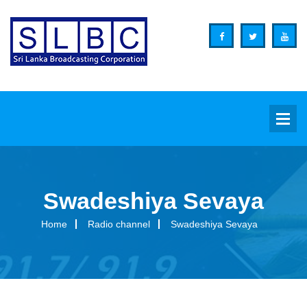
Swadeshiya Sevaya
Background
Home
Radio channel
Swadeshiya Sevaya
Overview
Functions
Organization Structure