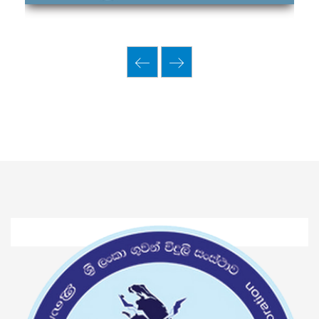
Thendral FM
Asia Service
Yaal Fm
Ruhunu Sewaya
City FM
Swadeshiya Sevaya
Communication
News
Events