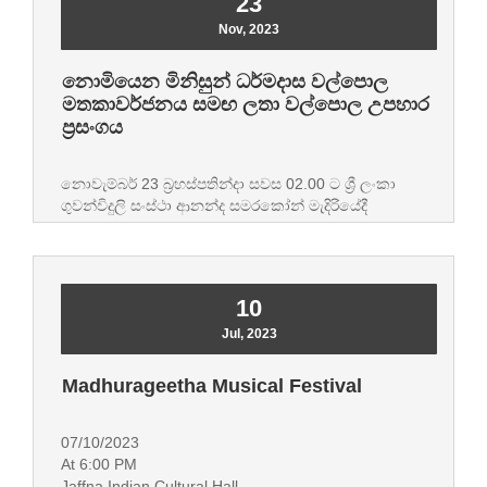
23
Nov, 2023
නොමියෙන මිනිසුන් ධර්මදාස වල්පොල
මතකාවර්ජනය සමඟ ලතා වල්පොල උපහාර
ප්‍රසංගය
නොවැම්බර් 23 බ්‍රහස්පතින්දා සවස 02.00 ට ශ්‍රී ලංකා
ගුවන්විදුලි සංස්ථා ආනන්ද සමරකෝන් මැදිරියේදී
Read More
10
Jul, 2023
Madhurageetha Musical Festival
07/10/2023
At 6:00 PM
Jaffna Indian Cultural Hall