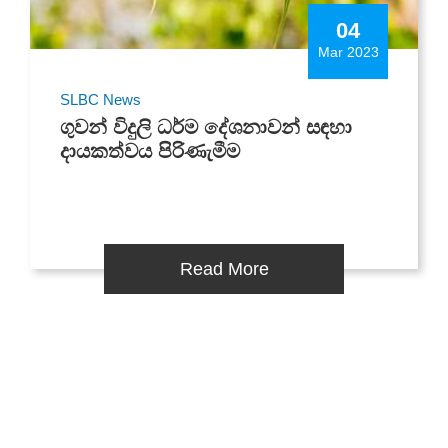
04
Mar 2023
SLBC News
ගුවන් විදුලි ධර්ම දේශනාවන් සඳහා
දායකත්වය පිරිණැමීම
Read More