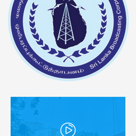
Articles
Video Gallery
Image Gallery
Forms
Tender Notice
Careers
Magazine
Annual Reports