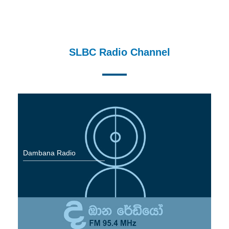
Middle East Service
Dambana Radio
SLBC Radio Channel
CIR
Zero FM
Welenda Sevaya
Pirei FM
Wayamba Radio
Dambana Radio
CIR
Thamil Sevai
Rajarata Sewaya
Kandurata FM
Radio Sri Lanka