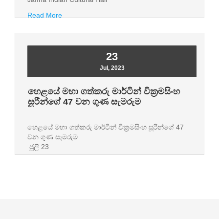
Read More
23
Jul, 2023
හෙළයේ මහා ගත්කරු මාර්ටින් වික්‍රමසිංහ
සූරීන්ගේ 47 වන ගුණ සැමරුම
හෙළයේ මහා ගත්කරු මාර්ටින් වික්‍රමසිංහ සූරීන්ගේ 47
වන ගුණ සැමරුම
ජූලි 23
Read More