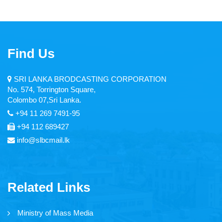
Articles
Video Gallery
Find Us
Image Gallery
SRI LANKA BRODCASTING CORPORATION
No. 574, Torrington Square,
Forms
Colombo 07,Sri Lanka.
+94 11 269 7491-95
Tender Notice
+94 112 689427
Careers
info@slbcmail.lk
Magazine
Annual Reports
Related Links
Ministry of Mass Media