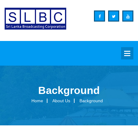
Background
Background
Home
About Us
Background
Overview
Functions
Organization Structure