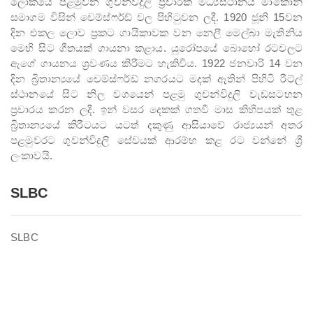
ලෝකයේ පළමුවන ගුවන්විදුලි ප්‍රචාරක මධ්‍යස්ථානය මාකෝනි
සමාගම විසින් චෙම්ස්ෆර්ඩ් වල පිහිටුවන ලදී. 1920 ජූනි 15වන
Thendral FM
දින එකල ලොව ප්‍රකට ගායිකාවක වන නෙලී මෙල්බා මැතිනිය
මෙහි සිට ගීතයක් ගායනා කළාය. යුරෝපයේ බොහෝ රටවලට
Asia Service
ඇගේ ගායනය ශ්‍රවණය කිරීමට හැකිවිය. 1922 ජනවාරි 14 වන
දින බ්‍රිතාන්‍යයේ චෙම්ස්ෆර්ඩ් නගරයට මදක් ඈතින් පිහිටි රිට්ල්
Yaal Fm
ස්ථානයේ සිට නිල වශයෙන් පළමු ගුවන්විදුලි වැඩසටහන
ප්‍රචාරය කරන ලදී. ඉන් වසර දෙකක් ගතවී මාස කිහිපයක් තුළ
Ruhunu Sewaya
බ්‍රිතාන්‍යයේ කිරීටයට යටත් දකුණු ආසියාවේ රාජ්‍යයන් අතර
City FM
පළමුවරට ගුවන්විදුලි සේවයක් ආරම්භ කළ රට වන්නේ ශ්‍රී
ලංකාවයි.
Swadeshiya Sevaya
SLBC
Communication
SLBC
News
Events