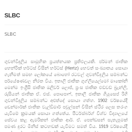
Middle East Service
SLBC
Dambana Radio
SLBC
CIR
Zero FM
Welenda Sevaya
ගුවන්විදුලිය සාමූහික ප්‍රයත්නයක ප්‍රතිඵලයකි. ජර්මන් ජාතික
හෙන්රික් හර්ට්ස් විසින් හර්ට්ස් (Hertz) හෙවත් සංඛ්‍යාතය සොයා
Pirei FM
ගැනීමත් සමඟ ලෝකයේ බොහෝ රටවල් ගුවන්විදුලිය සම්බන්ධ
පර්යේෂණවල නිරත විය. ඉතාලි ජාතික ගුග්ලියෙල්මෝ මාකෝනි
Wayamba Radio
මෙන්ම ඉංග්‍රීසි ජාතික ඔලිවර් ලොජ්, ප්‍රංස ජාතික එඩ්වඩ් බ්‍රැන්ලි,
රුසියන් ජාතික ඒ. එස්. පොපොෆ්, ඉතාලි ජාතික ගියුසෙප් රිගි
Thamil Sevai
ගුවන්විදුලිය සම්බන්ධ අළුත්දේ සොයා ගත්හ. 1902 වර්ෂයේදී
ඩෙන්මාර්ක් ජාතික වැල්ඩිමාර් පවුල්සන් විසින් ස්ථීර ලෙස තරංග
Rajarata Sewaya
යැවීමේ ක්‍රමයක් සොයා ගත්තේය. පීටර්ස්බර්ග් විශ්ව විද්‍යාලයේ
Kandurata FM
සේවය කළ ඇමරිකන් ජාතික ආර්. ඒ. පෙන්ඩසන් සැතැපුමක්
පමණ දුරට මිනිස් කටහඬක් යැවීමට සමත් විය. 1919 වර්ෂයේදී
Radio Sri Lanka